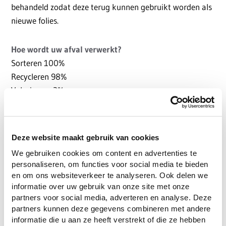
behandeld zodat deze terug kunnen gebruikt worden als
nieuwe folies.
Hoe wordt uw afval verwerkt?
Sorteren 100%
Recycleren 98%
Valoriseren 2%
Een container voor afval huren?
Ontdek de
mogelijkheden
Deze website maakt gebruik van cookies
We gebruiken cookies om content en advertenties te
Wenst u advies over het type afval dat u wil laten
personaliseren, om functies voor social media te bieden
verwerken? Neem vrijblijvend
contact
met ons op.
en om ons websiteverkeer te analyseren. Ook delen we
informatie over uw gebruik van onze site met onze
partners voor social media, adverteren en analyse. Deze
Wil u een container huren? Vraag
hier
uw offerte aan.
partners kunnen deze gegevens combineren met andere
informatie die u aan ze heeft verstrekt of die ze hebben