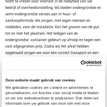
hoeft te vrezen voor overlast in de nabijheid van uw
bedrijf of overheidsinstelling. Wij bieden ondergrondse en
semi-ondergrondse versies aan in huur- of
aankoopformule. We zorgen, met eigen mensen en
middelen, voor de installatie. Van het graven van de put
tot en met het plaatsen. Het ledigen van de
ondergrondse -container gebeurt op afroep en tegen een
vast afgesproken prijs. Zodra wij het afval hebben
opgehaald zorgen we voor een correct transport en een
verwerking volgens de wettelijke normen en regels. De
verwerkingsprijs wordt per ton berekend.
Duidelijke en transparante prijs
Deze website maakt gebruik van cookies
Bij REMONDIS DEPOORTER geven we u een duidelijk en
We gebruiken cookies om content en advertenties te
transparante prijs voor uw containers.
personaliseren, om functies voor social media te bieden
en om ons websiteverkeer te analyseren. Ook delen we
informatie over uw gebruik van onze site met onze
Bel ons en wij bekijken samen met u de mogelijkheden: