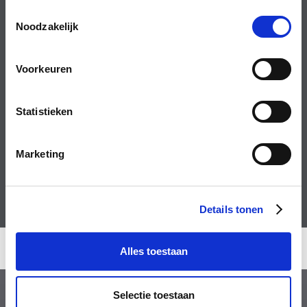
Toestemmingsselectie
Noodzakelijk
Voorkeuren
Statistieken
Marketing
Friendly Captcha
Details tonen
REMONDIS DEPOORTER bvba
Alles toestaan
Algemene voorwaarden
Colofon
Privacyverklaring
Selectie toestaan