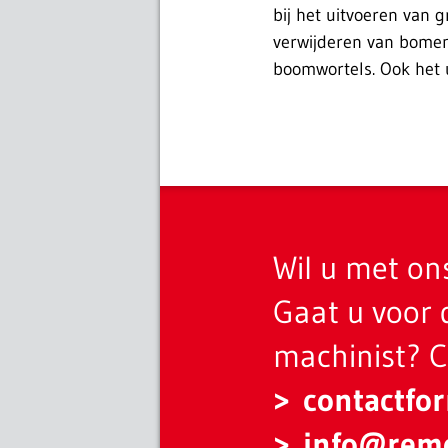
bij het uitvoeren van 
verwijderen van bomen
boomwortels. Ook het 
Wil u met o
Gaat u voor 
machinist? 
contactfo
info
@
rem