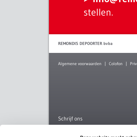
stellen.
REMONDIS DEPOORTER bvba
Algemene voorwaarden
Colofon
Pri
Schrijf ons
Offerte aanvragen? Naar
offerteaanvra
containers