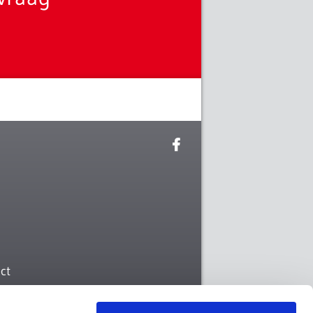
ct
DIS WEST VLAANDEREN BV
ordeschorredijkstraat 83