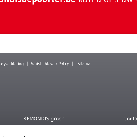
vacyverklaring
Whistleblower Policy
Sitemap
REMONDIS-groep
Conta
ag
Working for the future – Op de REMONDIS
REMON
Global website vindt u gedetailleerde informatie
Zandvo