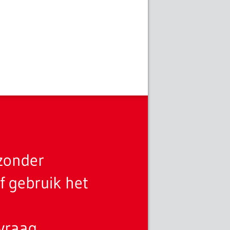
zonder
f gebruik het
vraag