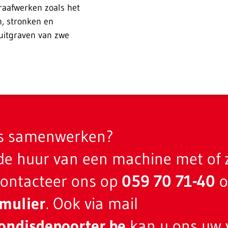
graafwerken zoals het
, stronken en
uitgraven van zwe
ns samenwerken?
de huur van een machine met of 
Contacteer ons op
059 70 71-40
o
rmulier
. Ook via mail
ondisdepoorter.be
kan u ons uw 