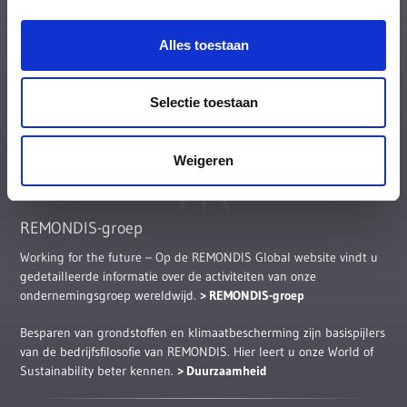
Offerte aanvragen? Naar
offerteaanvraag containers
Naar
offerteaanvraag bouwmaterialen
Alles toestaan
Alle andere vragen
Naar contactformulier
Acceptatievoorwaarden Remondis Depoorter BV (
PDF
)
Ons
privacybeleid
is van toepassing
Selectie toestaan
Weigeren
REMONDIS-groep
Working for the future – Op de REMONDIS Global website vindt u
gedetailleerde informatie over de activiteiten van onze
ondernemingsgroep wereldwijd.
REMONDIS-groep
Besparen van grondstoffen en klimaatbescherming zijn basispijlers
van de bedrijfsfilosofie van REMONDIS. Hier leert u onze World of
Sustainability beter kennen.
Duurzaamheid