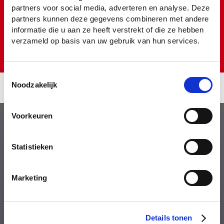
partners voor social media, adverteren en analyse. Deze
partners kunnen deze gegevens combineren met andere
informatie die u aan ze heeft verstrekt of die ze hebben
verzameld op basis van uw gebruik van hun services.
Toestemmingsselectie
Noodzakelijk
REMONDIS DEPOORTER bvba
Algemene voorwaarden
Colofon
Privacyverklaring
Voorkeuren
Whistleblower Policy
Sitemap
Statistieken
Marketing
Schrijf ons
Details tonen