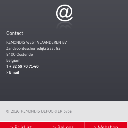
Contact
REMONDIS WEST VLAANDEREN BV
Zandvoordeschorredijkstraat 83
8400 Oostende
Belgium
T + 32 59 70 71-40
Email
2026 REMONDIS DEPOORTER bvba
©
> Prijslijst
> Bel ons
> Webshop