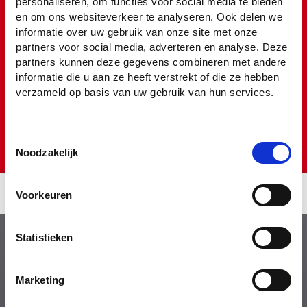
personaliseren, om functies voor social media te bieden
en om ons websiteverkeer te analyseren. Ook delen we
informatie over uw gebruik van onze site met onze
partners voor social media, adverteren en analyse. Deze
partners kunnen deze gegevens combineren met andere
informatie die u aan ze heeft verstrekt of die ze hebben
verzameld op basis van uw gebruik van hun services.
Toestemmingsselectie
Noodzakelijk
REMONDIS DEPOORTER bvba
Voorkeuren
Algemene voorwaarden
Colofon
Privacyverklaring
Statistieken
Whistleblower Policy
Sitemap
Marketing