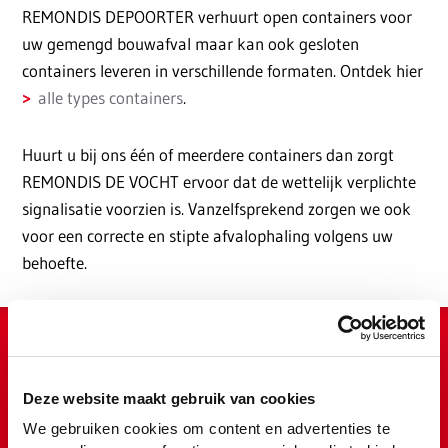
REMONDIS DEPOORTER verhuurt open containers voor
uw gemengd bouwafval maar kan ook gesloten
containers leveren in verschillende formaten. Ontdek hier
alle types containers
.
Huurt u bij ons één of meerdere containers dan zorgt
REMONDIS DE VOCHT ervoor dat de wettelijk verplichte
signalisatie voorzien is. Vanzelfsprekend zorgen we ook
voor een correcte en stipte afvalophaling volgens uw
behoefte.
Offerte aanvragen
Deze website maakt gebruik van cookies
Vraag
hier
uw offerte of bel ons op
059 70 71 40
We gebruiken cookies om content en advertenties te