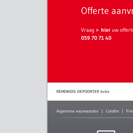
Offerte aan
Vraag
hier
uw offert
059 70 71 40
REMONDIS DEPOORTER bvba
Algemene voorwaarden
Colofon
Pri