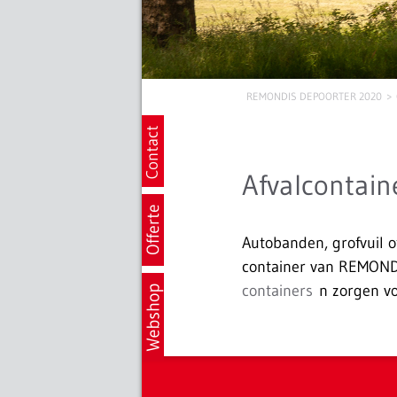
REMONDIS DEPOORTER 2020
Afvalcontain
Autobanden, grofvuil o
container van REMOND
containers
n zorgen voo